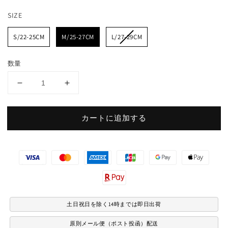
常
SIZE
SIZE
価
S/22-25CM
M/25-27CM
L/27-29CM
格
数量
ク
ク
ル
ル
ー
ー
カートに追加する
ソ
ソ
ッ
ッ
決
ク
ク
ス
ス
済
ク
ク
方
レ
レ
法
メ
メ
土日祝日を除く14時までは即日出荷
ン
ン
タ
タ
原則メール便（ポスト投函）配送