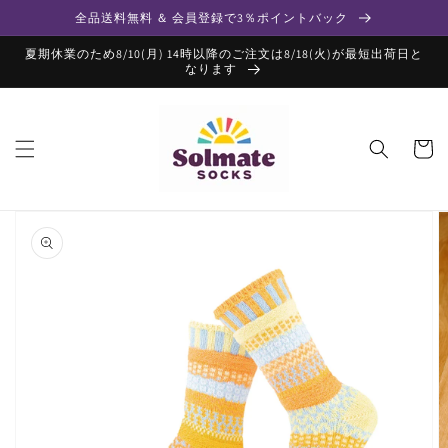
コンテ
全品送料無料 ＆ 会員登録で3％ポイントバック
ンツに
進む
夏期休業のため8/10(月) 14時以降のご注文は8/18(火)が最短出荷日と
なります
カ
ー
ト
商品情
報にス
キップ
ギ
ャ