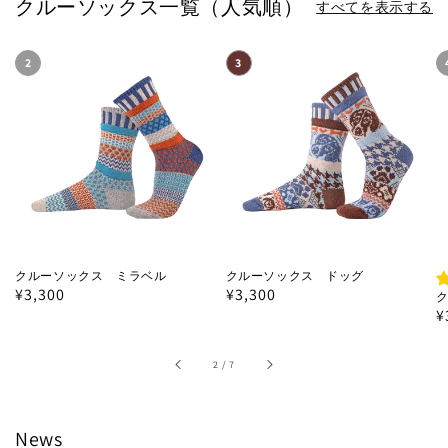
クルーソックス一覧（人気順）
すべてを表示する
クルーソックス ミラベル
クルーソックス ドッグ
通
¥3,300
通
¥3,300
¥
常
常
価
価
格
格
/
2
/
7
News