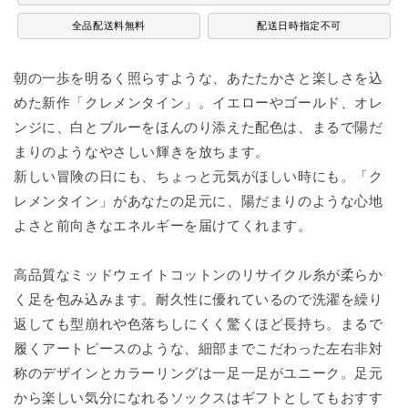
イ
イ
全品配送料無料
配送日時指定不可
ン
ン
の
の
数
数
朝の一歩を明るく照らすような、
あたたかさと楽しさを込
量
量
めた新作「クレメンタイン」。
イエローやゴールド、オレ
を
を
ンジに、
白とブルーをほんのり添えた配色は、
まるで陽だ
減
増
まりのようなやさしい輝きを放ちます。
ら
や
新しい冒険の日にも、ちょっと元気がほしい時にも。「
ク
す
す
レメンタイン」があなたの足元に、
陽だまりのような心地
よさと前向きなエネルギーを届けてくれます
。
高品質なミッドウェイトコットンのリサイクル糸が柔らか
く足を包み込みます。耐久性に優れているので洗濯を繰り
返しても型崩れや色落ちしにくく驚くほど長持ち。まるで
履くアートピースのような、細部までこだわった左右非対
称のデザインとカラーリングは一足一足がユニーク。足元
から楽しい気分になれるソックスはギフトとしてもおすす