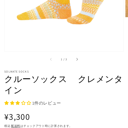
ラ
リ
ー
ビ
ュ
ー
で
掲
載
さ
れ
/
1
/
3
て
い
る
SOLMATE SOCKS
クルーソックス クレメンタ
メ
デ
イン
ィ
ア
1
を
1件のレビュー
開
く
通
¥3,300
税込
配送料
はチェックアウト時に計算されます。